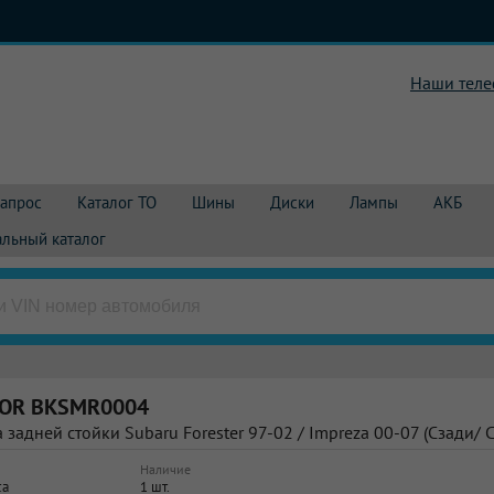
Наши тел
запрос
Каталог TO
Шины
Диски
Лампы
АКБ
льный каталог
KOR
BKSMR0004
 задней стойки Subaru Forester 97-02 / Impreza 00-07 (Сзади/ 
Наличие
са
1 шт.