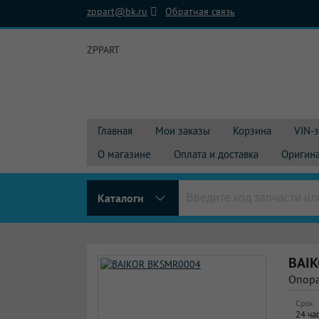
zppart@bk.ru
Обратная связь
ZPPART
Главная
Мои заказы
Корзина
VIN-
О магазине
Оплата и доставка
Оригина
Каталоги
BAI
Опора
Срок
24 ча