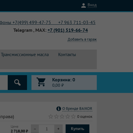
Вход
ефоны +7(499) 499-47-75 +7
963 711-03-45
Telegram , MAX:
+7 (901) 519-66-74
Добавить в гараж
Трансмиссионные масла
Контакты
Корзина:
0
0,00
₽
О бренде BAIKOR
Справа)
0 оценок
Цена
–
+
Купить
2 718,00 ₽