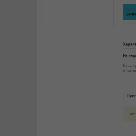
Срок
24 ча
Харак
Из спр
Расши
описан
Прим
Нет