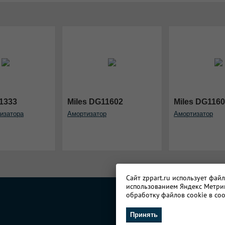
1333
Miles DG11602
Miles DG116
изатора
Амортизатор
Амортизатор
Сайт zppart.ru использует фай
использованием Яндекс Метрик
обработку файлов cookie в со
Принять