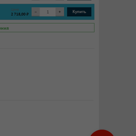
Цена
–
+
Купить
2 718,00 ₽
ения