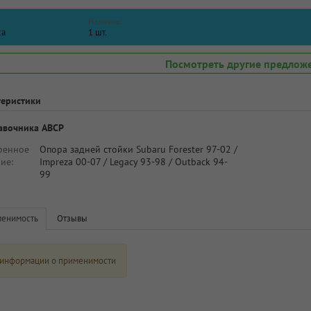
Наличие
са
1 шт.
Посмотреть другие предлож
теристики
авочника ABCP
ренное
Опора задней стойки Subaru Forester 97-02 /
ие:
Impreza 00-07 / Legacy 93-98 / Outback 94-
99
енимость
Отзывы
 информации о применимости