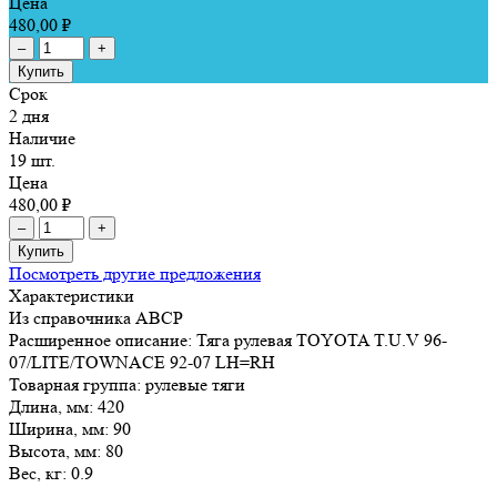
Цена
480,00 ₽
–
+
Купить
Срок
2 дня
Наличие
19 шт.
Цена
480,00 ₽
–
+
Купить
Посмотреть другие предложения
Характеристики
Из справочника ABCP
Расширенное описание:
Тяга рулевая TOYOTA T.U.V 96-
07/LITE/TOWNACE 92-07 LH=RH
Товарная группа:
рулевые тяги
Длина, мм:
420
Ширина, мм:
90
Высота, мм:
80
Вес, кг:
0.9