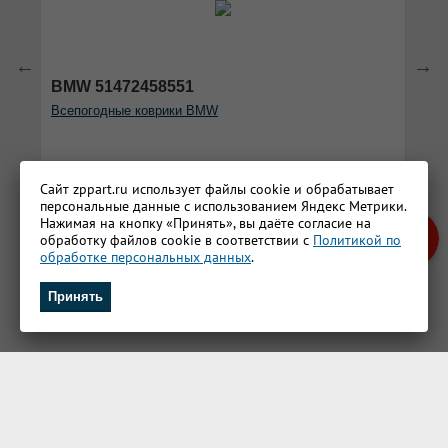
BMW 51472458551
B
Всепогодные коврики BMW
За
Сайт zppart.ru использует файлы cookie и обрабатывает
персональные данные с использованием Яндекс Метрики.
Нажимая на кнопку «Принять», вы даёте согласие на
обработку файлов cookie в соответствии с
Политикой по
обработке персональных данных
.
Принять
© 2023, Все права защищены.
Интернет-магазин запчастей.